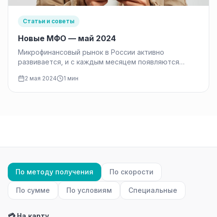
Статьи и советы
Новые МФО — май 2024
Микрофинансовый рынок в России активно
развивается, и с каждым месяцем появляются
новые компании, предлагающие услуги быстрых
2 мая 2024
1 мин
займов. Майские…
По методу получения
По скорости
По сумме
По условиям
Специальные
💳 На карту