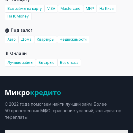
Все займы на карту
VISA
Mastercard
МИР
На Киви
На ЮMoney
🏠 Под залог
Авто
Дома
Квартиры
Недвижимости
📱 Онлайн
Лучшие займы
Быстрые
Без отказа
Микро
кредито
С 2022 года помогаем найти лучший займ. Более
50 проверенных МФО, сравнение условий, калькулятор
переплаты.