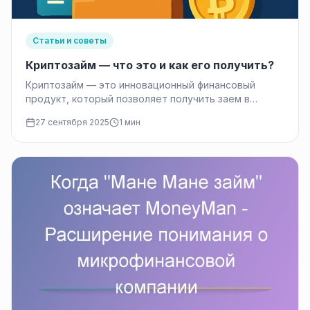
Статьи и советы
Криптозайм — что это и как его получить?
Криптозайм — это инновационный финансовый
продукт, который позволяет получить заем в
криптовалюте без традиционных банковских
27 сентября 2025
1 мин
процедур. В отличие…