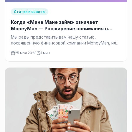
Статьи и советы
Когда «Мане Мане займ» означает
MoneyMan — Расширение понимания о
микрофинансовой компании
Мы рады представить вам нашу статью,
посвященную финансовой компании MoneyMan, или
как многие из вас привыкли искать —…
25 мая 2023
1 мин