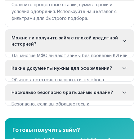
Сравните процентные ставки, суммы, сроки и
условия одобрения. Используйте наш каталог с
фильтрами для быстрого подбора.
Можно ли получить займ с плохой кредитной
историей?
Да, многие МФО выдают займы без проверки КИ или
с мягкими требованиями. Смотрите раздел «Займы
Какие документы нужны для оформления?
с плохой КИ».
Обычно достаточно паспорта и телефона.
Некоторые МФО запрашивают дополнительные
Насколько безопасно брать займы онлайн?
документы для крупных сумм.
Безопасно, если вы обращаетесь к
лицензированным МФО из реестра ЦБ РФ. Все
организации в нашем каталоге имеют лицензию.
Готовы получить займ?