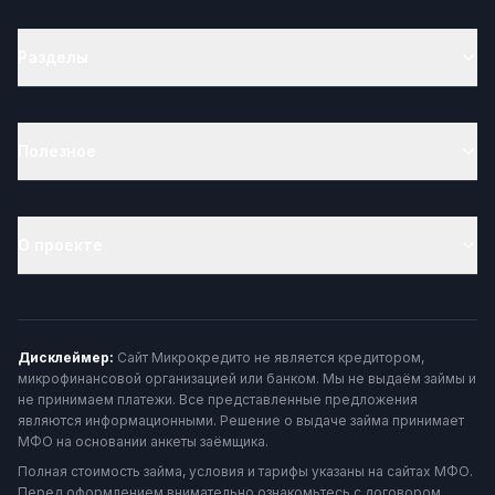
Разделы
Полезное
О проекте
Дисклеймер:
Сайт Микрокредито не является кредитором,
микрофинансовой организацией или банком. Мы не выдаём займы и
не принимаем платежи. Все представленные предложения
являются информационными. Решение о выдаче займа принимает
МФО на основании анкеты заёмщика.
Полная стоимость займа, условия и тарифы указаны на сайтах МФО.
Перед оформлением внимательно ознакомьтесь с договором.