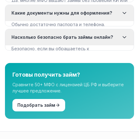
Да, многие МФО выдают займы без проверки КИ или
с мягкими требованиями. Смотрите раздел «Займы
Какие документы нужны для оформления?
с плохой КИ».
Обычно достаточно паспорта и телефона.
Некоторые МФО запрашивают дополнительные
Насколько безопасно брать займы онлайн?
документы для крупных сумм.
Безопасно, если вы обращаетесь к
лицензированным МФО из реестра ЦБ РФ. Все
организации в нашем каталоге имеют лицензию.
Готовы получить займ?
Сравните 50+ МФО с лицензией ЦБ РФ и выберите
лучшее предложение.
Подобрать займ