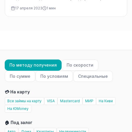
на несколько лет. Они могут быть…
17 апреля 2023
1 мин
По методу получения
По скорости
По сумме
По условиям
Специальные
💳 На карту
Все займы на карту
VISA
Mastercard
МИР
На Киви
На ЮMoney
🏠 Под залог
Авто
Дома
Квартиры
Недвижимости