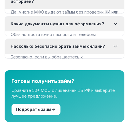
историей?
Да, многие МФО выдают займы без проверки КИ или
с мягкими требованиями. Смотрите раздел «Займы
Какие документы нужны для оформления?
с плохой КИ».
Обычно достаточно паспорта и телефона.
Некоторые МФО запрашивают дополнительные
Насколько безопасно брать займы онлайн?
документы для крупных сумм.
Безопасно, если вы обращаетесь к
лицензированным МФО из реестра ЦБ РФ. Все
организации в нашем каталоге имеют лицензию.
Готовы получить займ?
Сравните 50+ МФО с лицензией ЦБ РФ и выберите
лучшее предложение.
Подобрать займ