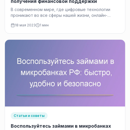
получения финансовой поддержки
В современном мире, где цифровые технологии
проникают во все сферы нашей жизни, онлайн-
финансовые услуги становятся все более
18 мая 2023
1 мин
популярными…
Статьи и советы
Воспользуйтесь займами в микробанках