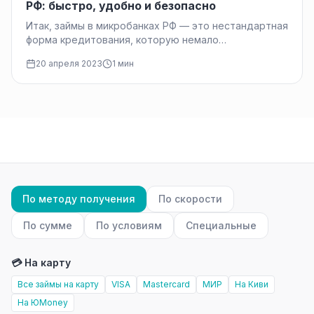
РФ: быстро, удобно и безопасно
Итак, займы в микробанках РФ — это нестандартная
форма кредитования, которую немало
потребителей используют для решения своих
20 апреля 2023
1 мин
финансовых…
По методу получения
По скорости
По сумме
По условиям
Специальные
💳 На карту
Все займы на карту
VISA
Mastercard
МИР
На Киви
На ЮMoney