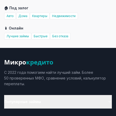
🏠 Под залог
Авто
Дома
Квартиры
Недвижимости
📱 Онлайн
Лучшие займы
Быстрые
Без отказа
Микро
кредито
С 2022 года помогаем найти лучший займ. Более
50 проверенных МФО, сравнение условий, калькулятор
переплаты.
Популярные займы