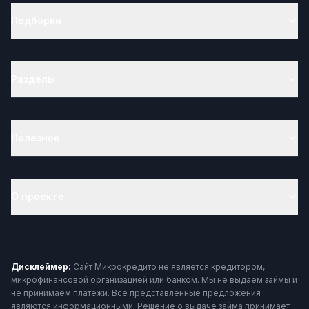
Подборки
Разделы
Полезное
О проекте
Дисклеймер:
Сайт Микрокредито не является кредитором,
микрофинансовой организацией или банком. Мы не выдаём займы и
не принимаем платежи. Все представленные предложения
являются информационными. Решение о выдаче займа принимает