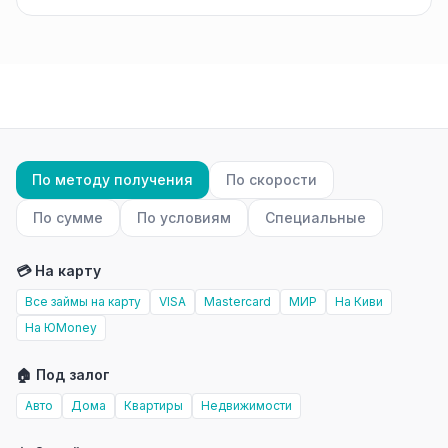
По методу получения
По скорости
По сумме
По условиям
Специальные
💳 На карту
Все займы на карту
VISA
Mastercard
МИР
На Киви
На ЮMoney
🏠 Под залог
Авто
Дома
Квартиры
Недвижимости