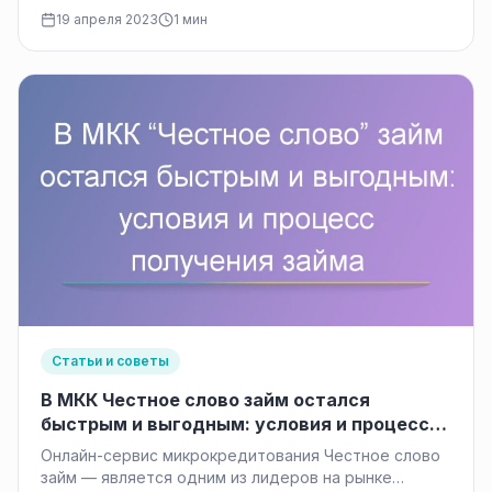
переживать это тем, у кого непостоянный…
19 апреля 2023
1 мин
Статьи и советы
В МКК Честное слово займ остался
быстрым и выгодным: условия и процесс
получения займа
Онлайн-сервис микрокредитования Честное слово
займ — является одним из лидеров на рынке