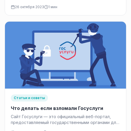
приобретения недвижимости, автомобиля или
26 октября 2023
1 мин
покрытия неотложных расходов,…
Статьи и советы
Что делать если взломали Госуслуги
Сайт Госуслуги — это официальный веб-портал,
предоставляемый государственными органами для
предоставления гражданам и организациям