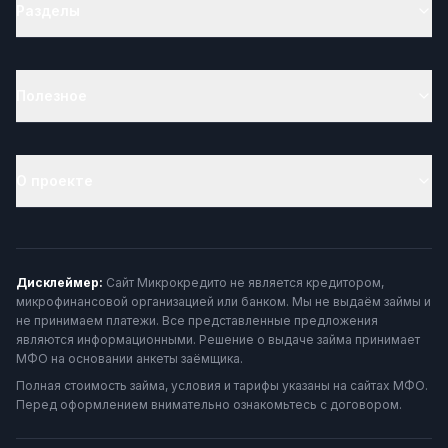
Разделы
Полезное
О проекте
Дисклеймер:
Сайт Микрокредито не является кредитором,
микрофинансовой организацией или банком. Мы не выдаём займы и
не принимаем платежи. Все представленные предложения
являются информационными. Решение о выдаче займа принимает
МФО на основании анкеты заёмщика.
Полная стоимость займа, условия и тарифы указаны на сайтах МФО.
Перед оформлением внимательно ознакомьтесь с договором.