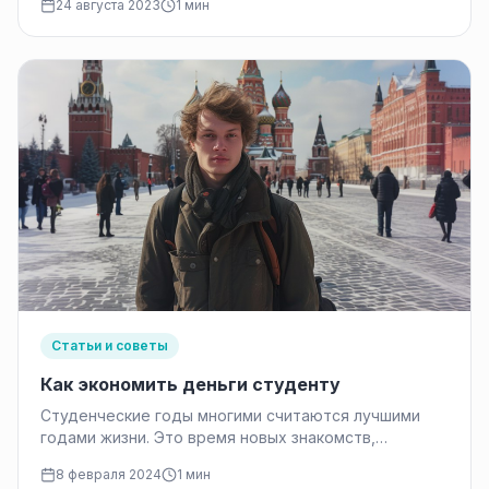
24 августа 2023
1 мин
доступа к электронным госуслугам…
Статьи и советы
Как экономить деньги студенту
Студенческие годы многими считаются лучшими
годами жизни. Это время новых знакомств,
интересных занятий и открытий. Однако, эти годы…
8 февраля 2024
1 мин