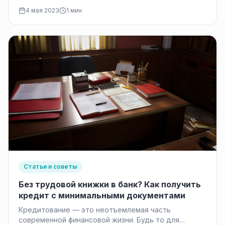
микрофинансовых услуг в России. Он
4 мая 2023
1 мин
предоставляет…
Статьи и советы
Без трудовой книжки в банк? Как получить
кредит с минимальными документами
Кредитование — это неотъемлемая часть
современной финансовой жизни. Будь то для