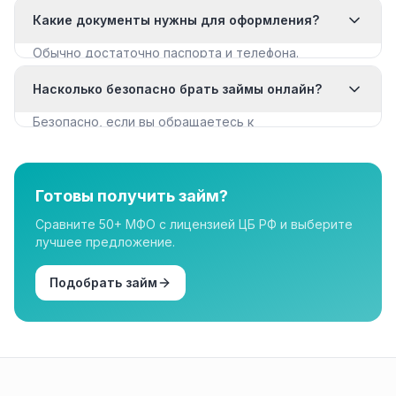
с мягкими требованиями. Смотрите раздел «Займы
Какие документы нужны для оформления?
с плохой КИ».
Обычно достаточно паспорта и телефона.
Некоторые МФО запрашивают дополнительные
Насколько безопасно брать займы онлайн?
документы для крупных сумм.
Безопасно, если вы обращаетесь к
лицензированным МФО из реестра ЦБ РФ. Все
организации в нашем каталоге имеют лицензию.
Готовы получить займ?
Сравните 50+ МФО с лицензией ЦБ РФ и выберите
лучшее предложение.
Подобрать займ