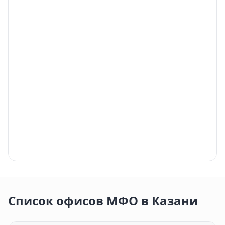
Содействие
4.5
(121)
СД
ул. Гвардейская, 33
24/7
наличные
Круглосуточно
+7 (843) 220-44-17
Список офисов МФО в Казани