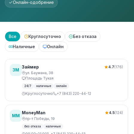
Онлайн-одобрение
Все
Круглосуточно
Без отказа
Наличные
Онлайн
Займер
4.7
(176)
ЗМ
ул. Баумана, 38
Площадь Тукая
24/7
наличные
онлайн
Круглосуточно
+7 (843) 220-44-12
MoneyMan
4.5
(124)
MM
пр-т Победы, 19
без отказа
наличные
09:00–21:00
+7 (843) 220-44-13