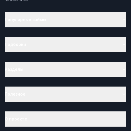
Популярные займы
Подборки
Разделы
Полезное
О проекте