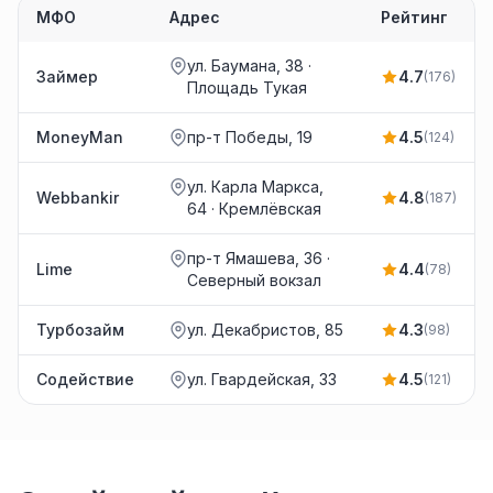
МФО
Адрес
Рейтинг
ул. Баумана, 38 ·
Займер
4.7
(176)
Площадь Тукая
MoneyMan
пр-т Победы, 19
4.5
(124)
ул. Карла Маркса,
Webbankir
4.8
(187)
64 · Кремлёвская
пр-т Ямашева, 36 ·
Lime
4.4
(78)
Северный вокзал
Турбозайм
ул. Декабристов, 85
4.3
(98)
Содействие
ул. Гвардейская, 33
4.5
(121)