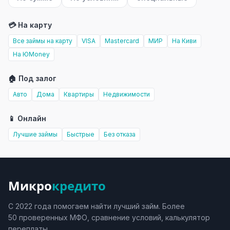
💳 На карту
Все займы на карту
VISA
Mastercard
МИР
На Киви
На ЮMoney
🏠 Под залог
Авто
Дома
Квартиры
Недвижимости
📱 Онлайн
Лучшие займы
Быстрые
Без отказа
Микро
кредито
С 2022 года помогаем найти лучший займ. Более
50 проверенных МФО, сравнение условий, калькулятор
переплаты.