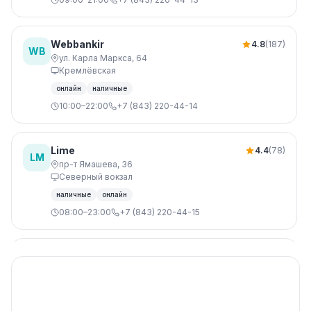
Webbankir
4.8
(187)
WB
ул. Карла Маркса, 64
Кремлёвская
онлайн
наличные
10:00–22:00
+7 (843) 220-44-14
Lime
4.4
(78)
LM
пр-т Ямашева, 36
Северный вокзал
наличные
онлайн
08:00–23:00
+7 (843) 220-44-15
Турбозайм
4.3
(98)
ТЗ
ул. Декабристов, 85
без отказа
наличные
09:00–21:00
+7 (843) 220-44-16