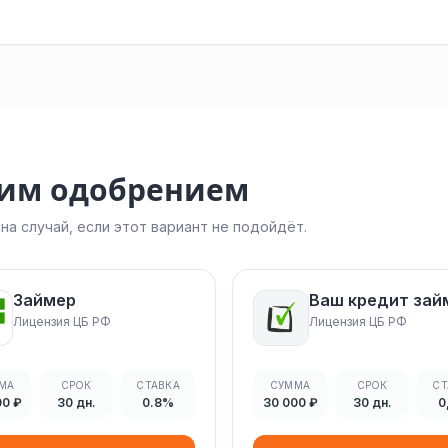
ким одобрением
а случай, если этот вариант не подойдёт.
Займер
Ваш кредит зай
Лицензия ЦБ РФ
Лицензия ЦБ РФ
МА
СРОК
СТАВКА
СУММА
СРОК
СТ
00 ₽
30 дн.
0.8%
30 000 ₽
30 дн.
0