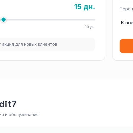
15 дн.
Переп
К во
30 дн.
 акция для новых клиентов
dit7
я и обслуживания.