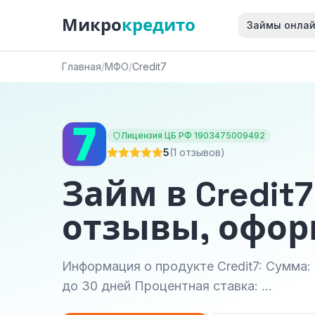
Микро
кредито
Займы онла
Главная
/
МФО
/
Credit7
Лицензия ЦБ РФ 1903475009492
5
(1 отзывов)
Займ в Credit7
отзывы, офо
Информация о продукте Credit7: Сумма: о
до 30 дней Процентная ставка: …