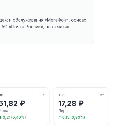
одаж и обслуживания «МегаФон», офисах
х АО «Почта России», платежных
JP
TR
JPY
TRY
51,82 ₽
17,28 ₽
Иена
Лира
↑ 0,21 (0,40%)
↑ 0,15 (0,90%)