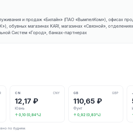
луживания и продаж «Билайн» (ПАО «ВымпелКом»), офисах пр
»), обувных магазинах KARI, магазинах «Связной», отделения
ьной Систем «Город», банках-партнерах
CN
GB
R
CNY
GBP
12,17 ₽
110,65 ₽
Юань
Фунт
↑ 0,10 (0,84%)
↑ 0,92 (0,83%)
вно по будням.