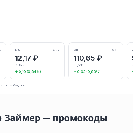
CN
GB
R
CNY
GBP
12,17 ₽
110,65 ₽
Юань
Фунт
↑ 0,10 (0,84%)
↑ 0,92 (0,83%)
вно по будням.
о Займер — промокоды