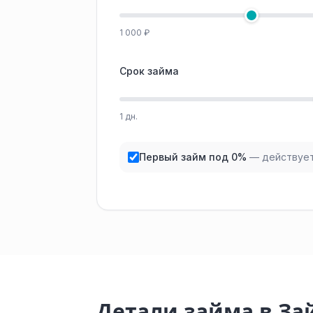
1 000 ₽
Срок займа
1 дн.
Первый займ под 0%
— действует
Детали займа в З