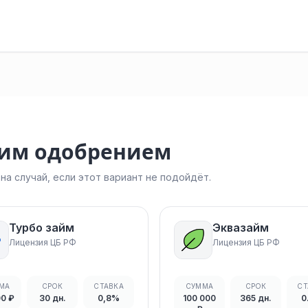
ким одобрением
а случай, если этот вариант не подойдёт.
Турбо займ
Эквазайм
Лицензия ЦБ РФ
Лицензия ЦБ РФ
МА
СРОК
СТАВКА
СУММА
СРОК
СТ
00 ₽
30 дн.
0,8%
100 000
365 дн.
0