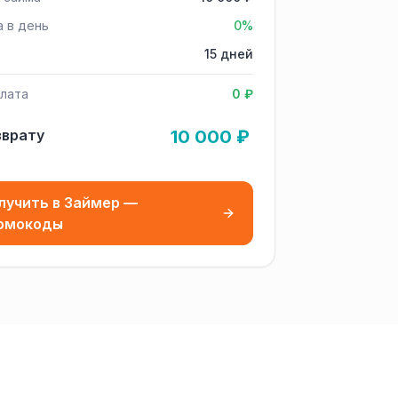
а в день
0%
15 дней
лата
0 ₽
зврату
10 000 ₽
лучить в Займер —
омокоды