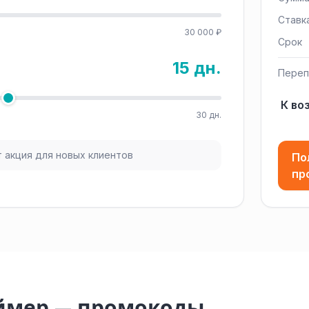
Ставк
30 000 ₽
Срок
15 дн.
Переп
К во
30 дн.
 акция для новых клиентов
По
пр
аймер — промокоды