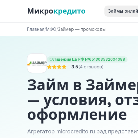
Микро
кредито
Займы онла
Главная
/
МФО
/
Займер — промокоды
Лицензия ЦБ РФ №651303532004088
3.5
(4 отзывов)
Займ в Займе
— условия, от
оформление
Агрегатор microcredito.ru рад представ