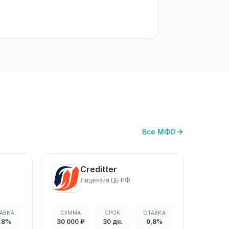
Все МФО
Creditter
Лицензия ЦБ РФ
АВКА
СУММА
СРОК
СТАВКА
.8%
30 000 ₽
30 дн.
0,8%