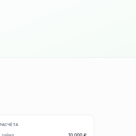
РАСЧЁТА
 займа
10 000 ₽