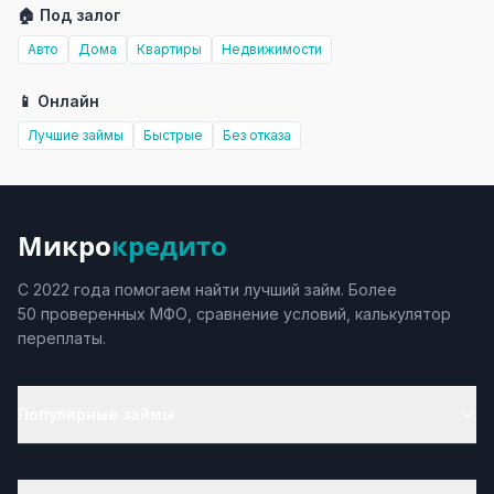
🏠 Под залог
Авто
Дома
Квартиры
Недвижимости
📱 Онлайн
Лучшие займы
Быстрые
Без отказа
Микро
кредито
С 2022 года помогаем найти лучший займ. Более
50 проверенных МФО, сравнение условий, калькулятор
переплаты.
Популярные займы