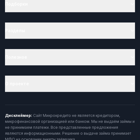
Подборки
Разделы
Полезное
О проекте
Дисклеймер:
Сайт Микрокредито не является кредитором,
микрофинансовой организацией или банком. Мы не выдаём займы и
не принимаем платежи. Все представленные предложения
являются информационными. Решение о выдаче займа принимает
МФО на основании анкеты заёмщика.