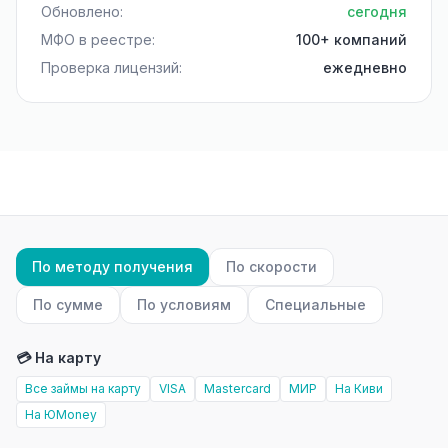
Обновлено:
сегодня
МФО в реестре:
100+ компаний
Проверка лицензий:
ежедневно
По методу получения
По скорости
По сумме
По условиям
Специальные
💳 На карту
Все займы на карту
VISA
Mastercard
МИР
На Киви
На ЮMoney