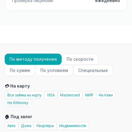
Проверка лицензий:
ежедневно
По методу получения
По скорости
По сумме
По условиям
Специальные
💳 На карту
Все займы на карту
VISA
Mastercard
МИР
На Киви
На ЮMoney
🏠 Под залог
Авто
Дома
Квартиры
Недвижимости