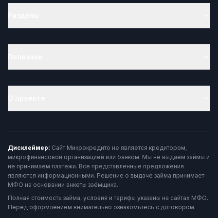
Разделы
Полезное
О проекте
Дисклеймер:
Сайт Микрокредито не является кредитором,
микрофинансовой организацией или банком. Мы не выдаём займы и
не принимаем платежи. Все представленные предложения
являются информационными. Решение о выдаче займа принимает
МФО на основании анкеты заёмщика.
Полная стоимость займа, условия и тарифы указаны на сайтах МФО.
Перед оформлением внимательно ознакомьтесь с договором.