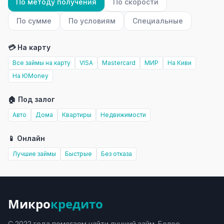
По методу получения
По скорости
По сумме
По условиям
Специальные
💳 На карту
Все займы на карту
VISA
Mastercard
МИР
На Киви
На ЮMoney
🏠 Под залог
Авто
Дома
Квартиры
Недвижимости
📱 Онлайн
Лучшие займы
Быстрые
Без отказа
Микро
кредито
С 2022 года помогаем найти лучший займ. Более