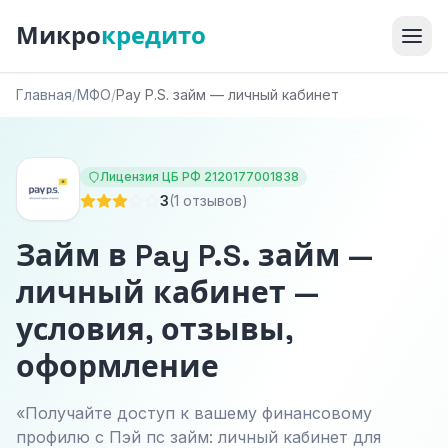
Микро
кредито
Главная
/
МФО
/
Pay P.S. займ — личный кабинет
Лицензия ЦБ РФ 2120177001838
3
(1 отзывов)
Займ в Pay P.S. займ —
личный кабинет —
условия, отзывы,
оформление
«Получайте доступ к вашему финансовому
профилю с Пэй пс займ: личный кабинет для