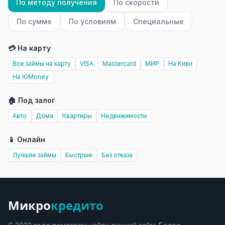
По методу получения
По скорости
По сумме
По условиям
Специальные
💳 На карту
Все займы на карту
VISA
Mastercard
МИР
На Киви
На ЮMoney
🏠 Под залог
Авто
Дома
Квартиры
Недвижимости
📱 Онлайн
Лучшие займы
Быстрые
Без отказа
Микро
кредито