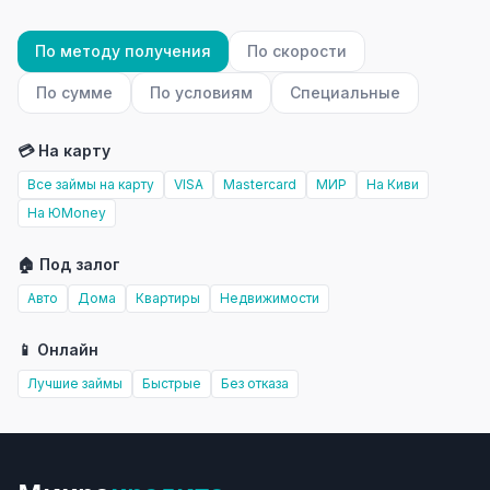
По методу получения
По скорости
По сумме
По условиям
Специальные
💳 На карту
Все займы на карту
VISA
Mastercard
МИР
На Киви
На ЮMoney
🏠 Под залог
Авто
Дома
Квартиры
Недвижимости
📱 Онлайн
Лучшие займы
Быстрые
Без отказа