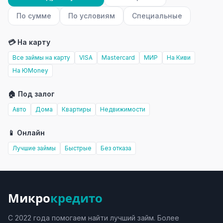
По сумме
По условиям
Специальные
💳 На карту
Все займы на карту
VISA
Mastercard
МИР
На Киви
На ЮMoney
🏠 Под залог
Авто
Дома
Квартиры
Недвижимости
📱 Онлайн
Лучшие займы
Быстрые
Без отказа
Микро
кредито
С 2022 года помогаем найти лучший займ. Более