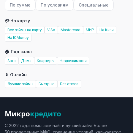
По сумме
По условиям
Специальные
💳 На карту
Все займы на карту
VISA
Mastercard
МИР
На Киви
На ЮMoney
🏠 Под залог
Авто
Дома
Квартиры
Недвижимости
📱 Онлайн
Лучшие займы
Быстрые
Без отказа
Микро
кредито
С 2022 года помогаем найти лучший займ. Более
50 проверенных МФО, сравнение условий, калькулятор