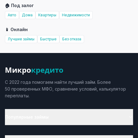
🏠 Под залог
Авто
Дома
Квартиры
Недвижимости
📱 Онлайн
Лучшие займы
Быстрые
Без отказа
Микро
кредито
С 2022 года помогаем найти лучший займ. Более
50 проверенных МФО, сравнение условий, калькулятор
переплаты.
Популярные займы