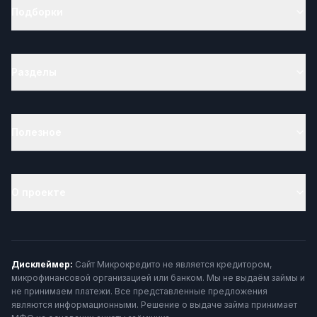
Подборки
Разделы
Полезное
О проекте
Дисклеймер:
Сайт Микрокредито не является кредитором,
микрофинансовой организацией или банком. Мы не выдаём займы и
не принимаем платежи. Все представленные предложения
являются информационными. Решение о выдаче займа принимает