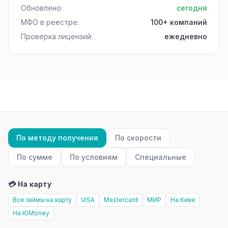
Обновлено:
сегодня
МФО в реестре:
100+ компаний
Проверка лицензий:
ежедневно
По методу получения
По скорости
По сумме
По условиям
Специальные
💳 На карту
Все займы на карту
VISA
Mastercard
МИР
На Киви
На ЮMoney