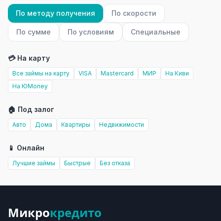
По методу получения
По скорости
По сумме
По условиям
Специальные
💳 На карту
Все займы на карту
VISA
Mastercard
МИР
На Киви
На ЮMoney
🏠 Под залог
Авто
Дома
Квартиры
Недвижимости
📱 Онлайн
Лучшие займы
Быстрые
Без отказа
Микро
кредито