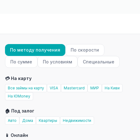
По методу получения
По скорости
По сумме
По условиям
Специальные
💳 На карту
Все займы на карту
VISA
Mastercard
МИР
На Киви
На ЮMoney
🏠 Под залог
Авто
Дома
Квартиры
Недвижимости
📱 Онлайн