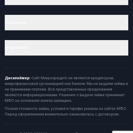
Полезное
О проекте
Дисклеймер:
Сайт Микрокредито не является кредитором,
микрофинансовой организацией или банком. Мы не выдаём займы и
не принимаем платежи. Все представленные предложения
являются информационными. Решение о выдаче займа принимает
МФО на основании анкеты заёмщика.
Полная стоимость займа, условия и тарифы указаны на сайтах МФО.
Перед оформлением внимательно ознакомьтесь с договором.