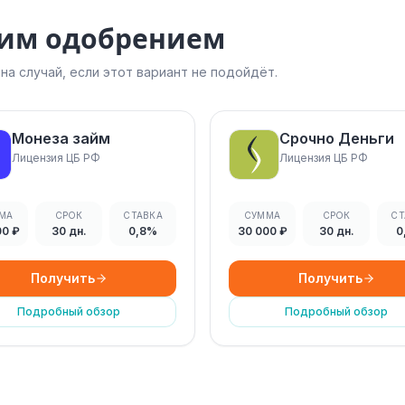
ким одобрением
а случай, если этот вариант не подойдёт.
Монеза займ
Срочно Деньги
Лицензия ЦБ РФ
Лицензия ЦБ РФ
МА
СРОК
СТАВКА
СУММА
СРОК
СТ
00 ₽
30 дн.
0,8%
30 000 ₽
30 дн.
0
Получить
Получить
Подробный обзор
Подробный обзор