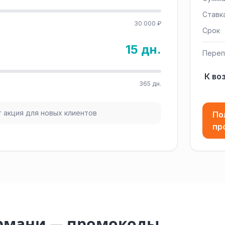
Ставк
30 000 ₽
Срок
15 дн.
Переп
К во
365 дн.
 акция для новых клиентов
По
пр
армани — промокоды