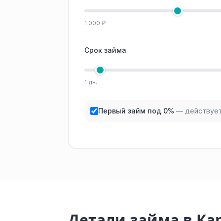
1 000 ₽
Срок займа
1 дн.
Первый займ под 0%
— действует
Детали займа в К