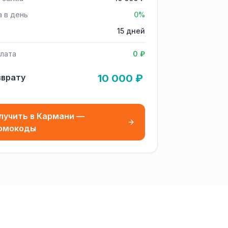
а в день
0%
15 дней
лата
0 ₽
зврату
10 000 ₽
лучить в Кармани —
омокоды