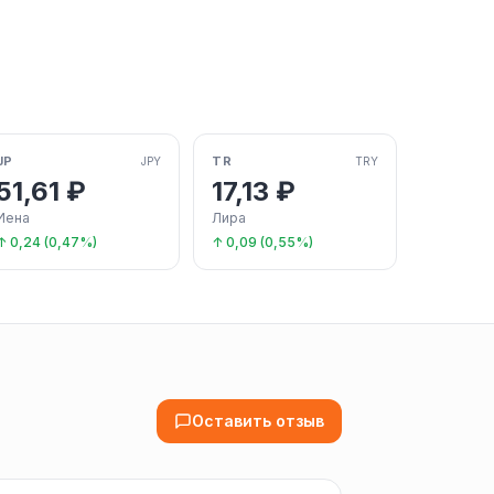
JP
TR
JPY
TRY
51,61 ₽
17,13 ₽
Иена
Лира
↑ 0,24 (0,47%)
↑ 0,09 (0,55%)
Оставить отзыв