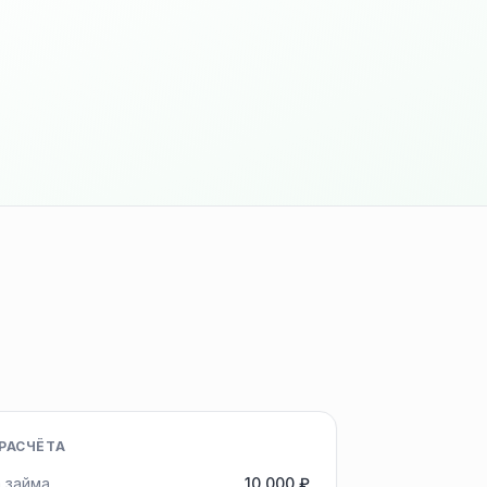
РАСЧЁТА
 займа
10 000 ₽