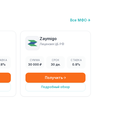
Все МФО
Zaymigo
Лицензия ЦБ РФ
АВКА
СУММА
СРОК
СТАВКА
,8%
30 000 ₽
30 дн.
0.8%
Получить
Подробный обзор