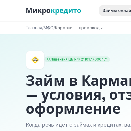
Микро
кредито
Займы онла
Главная
/
МФО
/
Кармани — промокоды
Лицензия ЦБ РФ 2110177000471
Займ в Карма
— условия, от
оформление
Когда речь идет о займах и кредитах, 