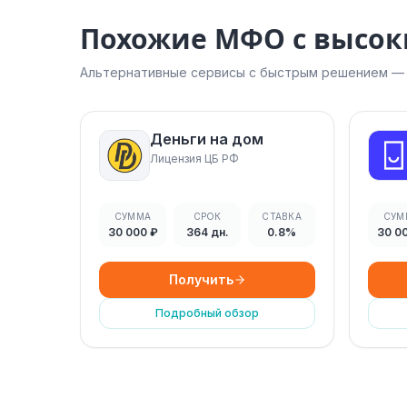
Похожие МФО с высо
Альтернативные сервисы с быстрым решением — н
Деньги на дом
Лицензия ЦБ РФ
СУММА
СРОК
СТАВКА
СУМ
30 000 ₽
364 дн.
0.8%
30 0
Получить
Подробный обзор