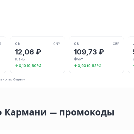
CN
GB
R
CNY
GBP
12,06 ₽
109,73 ₽
Юань
Фунт
↑ 0,10 (0,80%)
↑ 0,90 (0,83%)
вно по будням.
о Кармани — промокоды