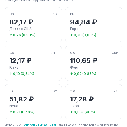
US
EU
USD
EUR
82,17 ₽
94,84 ₽
Доллар США
Евро
↑ 0,76 (0,93%)
↑ 0,78 (0,83%)
CN
GB
CNY
GBP
12,17 ₽
110,65 ₽
Юань
Фунт
↑ 0,10 (0,84%)
↑ 0,92 (0,83%)
JP
TR
JPY
TRY
51,82 ₽
17,28 ₽
Иена
Лира
↑ 0,21 (0,40%)
↑ 0,15 (0,90%)
Источник:
Центральный банк РФ
. Данные обновляются ежедневно по