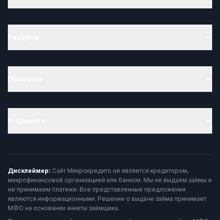
Разделы
Полезное
О проекте
Дисклеймер:
Сайт Микрокредито не является кредитором,
микрофинансовой организацией или банком. Мы не выдаём займы и
не принимаем платежи. Все представленные предложения
являются информационными. Решение о выдаче займа принимает
МФО на основании анкеты заёмщика.