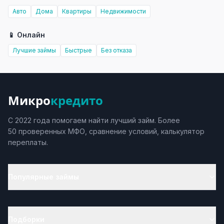
Авто
Дома
Квартиры
Недвижимости
📱 Онлайн
Лучшие займы
Быстрые
Без отказа
Микро
кредито
С 2022 года помогаем найти лучший займ. Более
50 проверенных МФО, сравнение условий, калькулятор
переплаты.
Популярные займы
Подборки