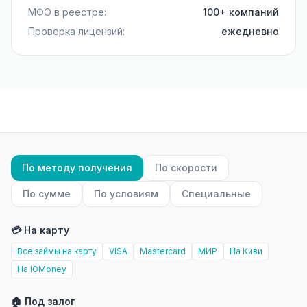
МФО в реестре:
100+ компаний
Проверка лицензий:
ежедневно
По методу получения
По скорости
По сумме
По условиям
Специальные
💳 На карту
Все займы на карту
VISA
Mastercard
МИР
На Киви
На ЮMoney
🏠 Под залог