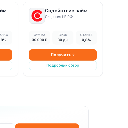
айм
Содействие займ
Лицензия ЦБ РФ
АВКА
СУММА
СРОК
СТАВКА
,8%
30 000 ₽
30 дн.
0,8%
Получить
Подробный обзор