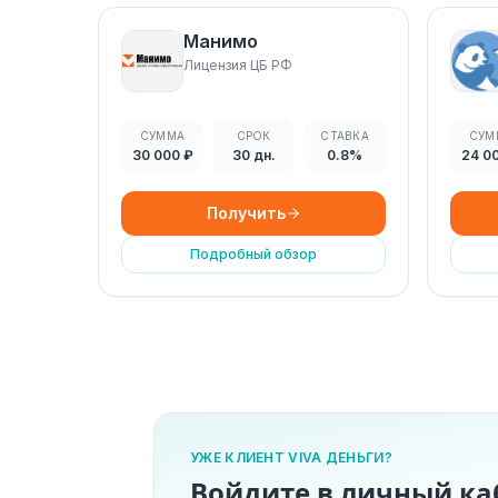
Манимо
Лицензия ЦБ РФ
СУММА
СРОК
СТАВКА
СУМ
30 000 ₽
30 дн.
0.8%
24 0
Получить
Подробный обзор
УЖЕ КЛИЕНТ VIVA ДЕНЬГИ?
Войдите в личный ка