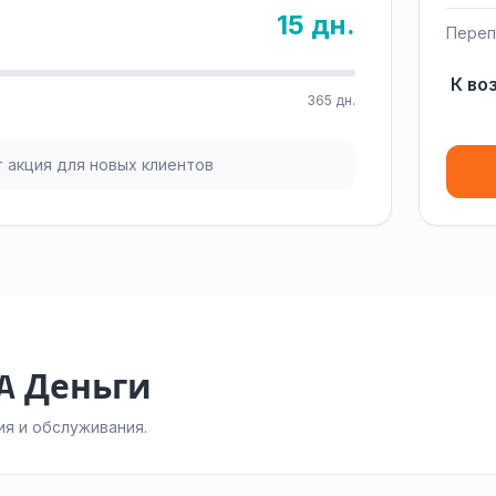
15 дн.
Переп
К во
365 дн.
 акция для новых клиентов
A Деньги
я и обслуживания.