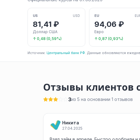
US
EU
USD
EU
81,41 ₽
94,06 ₽
Доллар США
Евро
↑ 0,48 (0,59%)
↑ 0,87 (0,93%)
Источник:
Центральный банк РФ
. Данные обновляются ежедне
Отзывы клиентов о
3
из 5 на основании 1 отзывов
Никита
27.04.2025
Взял займ в апреле. Быстро одобрили и 