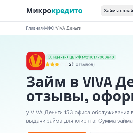
Микро
кредито
Займы онла
Главная
/
МФО
/
VIVA Деньги
Лицензия ЦБ РФ №2110177000840
3
(1 отзывов)
Займ в VIVA Д
отзывы, офо
у VIVA Деньги 153 офиса обслуживания в
выдачи займа для клиента: Сумма займа