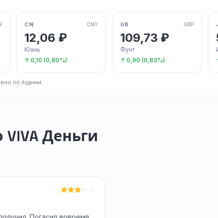
CN
GB
R
CNY
GBP
12,06 ₽
109,73 ₽
Юань
Фунт
↑ 0,10 (0,80%)
↑ 0,90 (0,83%)
вно по будням.
 VIVA Деньги
получил. Погасил вовремя.