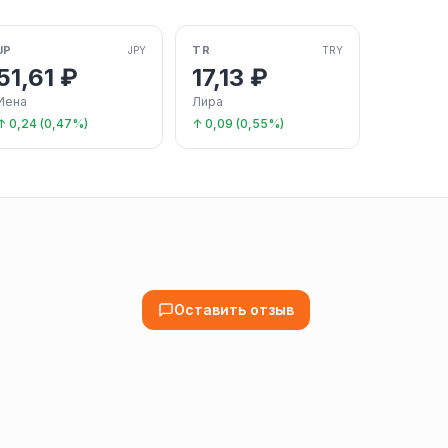
JP
TR
JPY
TRY
51,61 ₽
17,13 ₽
Иена
Лира
↑ 0,24 (0,47%)
↑ 0,09 (0,55%)
Оставить отзыв