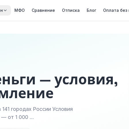
йн
МФО
Сравнение
Отписка
Блог
Оплата без
еньги — условия,
рмление
 141 городах России Условия
 — от 1 000 …