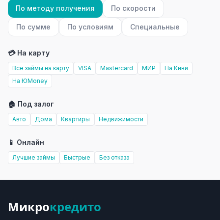
По методу получения
По скорости
По сумме
По условиям
Специальные
💳 На карту
Все займы на карту
VISA
Mastercard
МИР
На Киви
На ЮMoney
🏠 Под залог
Авто
Дома
Квартиры
Недвижимости
📱 Онлайн
Лучшие займы
Быстрые
Без отказа
Микро
кредито