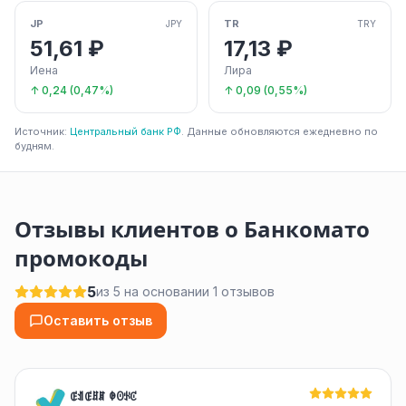
JP
TR
JPY
TRY
51,61 ₽
17,13 ₽
Иена
Лира
↑ 0,24 (0,47%)
↑ 0,09 (0,55%)
Источник:
Центральный банк РФ
. Данные обновляются ежедневно по
будням.
Отзывы клиентов о Банкомато
промокоды
5
из 5 на основании 1 отзывов
Оставить отзыв
ꂅꀊꂅꍬꁲ ꂈꏿꂪꊐ