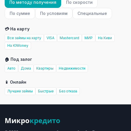
По методу получения
По скорости
По сумме
По условиям
Специальные
💳 На карту
Все займы на карту
VISA
Mastercard
МИР
На Киви
На ЮMoney
🏠 Под залог
Авто
Дома
Квартиры
Недвижимости
📱 Онлайн
Лучшие займы
Быстрые
Без отказа
Микро
кредито