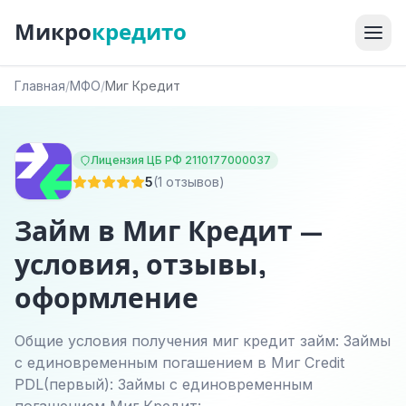
Микро
кредито
Главная
/
МФО
/
Миг Кредит
Лицензия ЦБ РФ 2110177000037
5
(1 отзывов)
Займ в Миг Кредит —
условия, отзывы,
оформление
Общие условия получения миг кредит займ: Займы
с единовременным погашением в Миг Credit
PDL(первый): Займы с единовременным