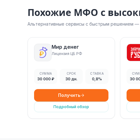
Похожие МФО с высо
Альтернативные сервисы с быстрым решением — н
Мир денег
Лицензия ЦБ РФ
СУММА
СРОК
СТАВКА
СУМ
30 000 ₽
30 дн.
0,8%
30 0
Получить
Подробный обзор