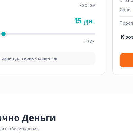
Ставк
30 000 ₽
Срок
15 дн.
Переп
К во
30 дн.
 акция для новых клиентов
очно Деньги
я и обслуживания.