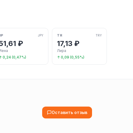
JP
TR
JPY
TRY
51,61 ₽
17,13 ₽
Иена
Лира
↑ 0,24 (0,47%)
↑ 0,09 (0,55%)
Оставить отзыв