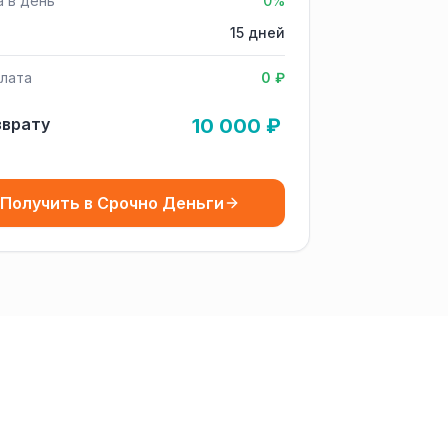
а в день
0%
15 дней
лата
0 ₽
зврату
10 000 ₽
Получить в Срочно Деньги