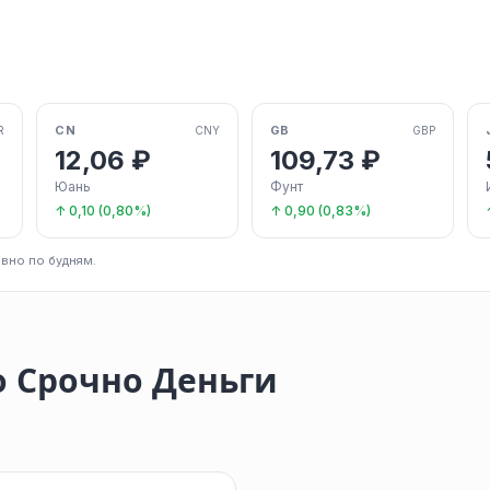
CN
GB
R
CNY
GBP
12,06 ₽
109,73 ₽
Юань
Фунт
↑ 0,10 (0,80%)
↑ 0,90 (0,83%)
вно по будням.
 Срочно Деньги