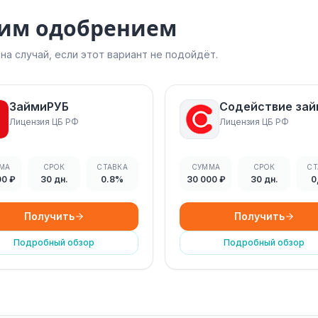
ким одобрением
а случай, если этот вариант не подойдёт.
ЗаймиРУБ
Содействие за
Лицензия ЦБ РФ
Лицензия ЦБ РФ
МА
СРОК
СТАВКА
СУММА
СРОК
СТ
00 ₽
30 дн.
0.8%
30 000 ₽
30 дн.
0
Получить
Получить
Подробный обзор
Подробный обзор