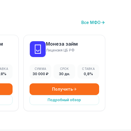
Все МФО
йм
Монеза займ
Лицензия ЦБ РФ
АВКА
СУММА
СРОК
СТАВКА
,8%
30 000 ₽
30 дн.
0,8%
Получить
Подробный обзор