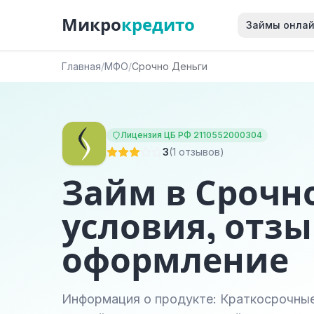
Микро
кредито
Займы онла
Главная
/
МФО
/
Срочно Деньги
Лицензия ЦБ РФ 2110552000304
3
(1 отзывов)
Займ в Срочн
условия, отзы
оформление
Информация о продукте: Краткосрочные 