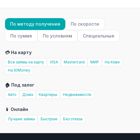
По методу получения
По скорости
По сумме
По условиям
Специальные
💳 На карту
Все займы на карту
VISA
Mastercard
МИР
На Киви
На ЮMoney
🏠 Под залог
Авто
Дома
Квартиры
Недвижимости
📱 Онлайн
Лучшие займы
Быстрые
Без отказа