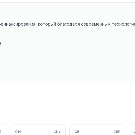
офинансирования, который благодаря современным технология
й
CN
GB
R
CNY
GBP