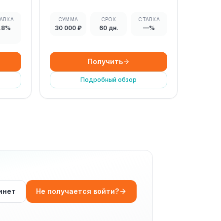
АВКА
СУММА
СРОК
СТАВКА
.8%
30 000 ₽
60 дн.
—%
Получить
Подробный обзор
инет
Не получается войти?