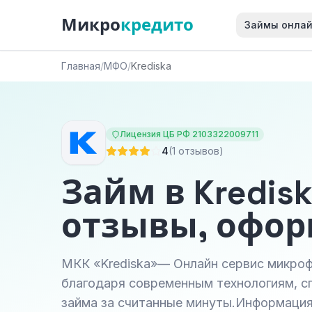
Микро
кредито
Займы онла
Главная
/
МФО
/
Krediska
Лицензия ЦБ РФ 2103322009711
4
(1 отзывов)
Займ в Kredis
отзывы, офо
МКК «Krediska»— Онлайн сервис микроф
благодаря современным технологиям, с
займа за считанные минуты.Информация