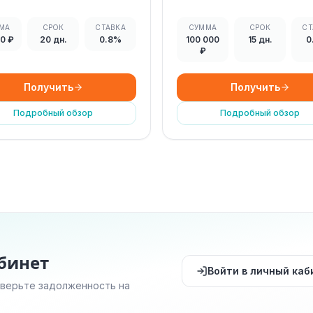
МА
СРОК
СТАВКА
СУММА
СРОК
СТ
00 ₽
20 дн.
0.8%
100 000
15 дн.
0
₽
Получить
Получить
Подробный обзор
Подробный обзор
бинет
Войти в личный каб
оверьте задолженность на