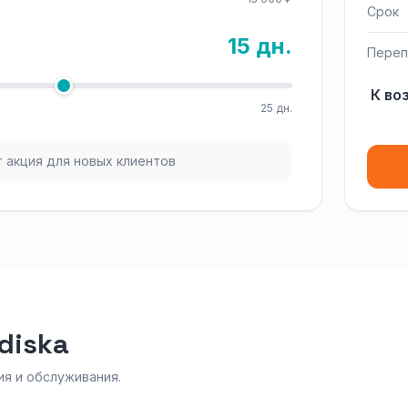
Срок
15 дн.
Переп
К во
25 дн.
 акция для новых клиентов
diska
я и обслуживания.