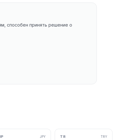
м, способен принять решение о
JP
TR
JPY
TRY