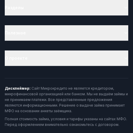
Разделы
Полезное
О проекте
Дисклеймер:
Сайт Микрокредито не является кредитором,
микрофинансовой организацией или банком. Мы не выдаём займы и
не принимаем платежи. Все представленные предложения
являются информационными. Решение о выдаче займа принимает
МФО на основании анкеты заёмщика.
Полная стоимость займа, условия и тарифы указаны на сайтах МФО.
Перед оформлением внимательно ознакомьтесь с договором.