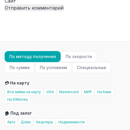
Сайт
По методу получения
По скорости
По сумме
По условиям
Специальные
💳 На карту
Все займы на карту
VISA
Mastercard
МИР
На Киви
На ЮMoney
🏠 Под залог
Авто
Дома
Квартиры
Недвижимости