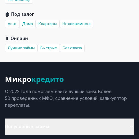
🏠 Под залог
Авто
Дома
Квартиры
Недвижимости
📱 Онлайн
Лучшие займы
Быстрые
Без отказа
Микро
кредито
С 2022 года помогаем найти лучший займ. Более
50 проверенных МФО, сравнение условий, калькулятор
переплаты.
Популярные займы