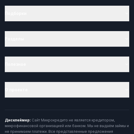
Подборки
Разделы
Полезное
О проекте
Дисклеймер:
Сайт Микрокредито не является кредитором,
микрофинансовой организацией или банком. Мы не выдаём займы и
не принимаем платежи. Все представленные предложения