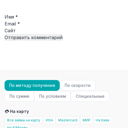
Имя
*
Email
*
Сайт
По методу получения
По скорости
По сумме
По условиям
Специальные
💳 На карту
Все займы на карту
VISA
Mastercard
МИР
На Киви
На ЮMoney