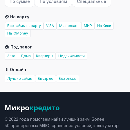
По сумме
По условиям
Специальные
💳 На карту
Все займы на карту
VISA
Mastercard
МИР
На Киви
На ЮMoney
🏠 Под залог
Авто
Дома
Квартиры
Недвижимости
📱 Онлайн
Лучшие займы
Быстрые
Без отказа
Микро
кредито
С 2022 года помогаем найти лучший займ. Более
50 проверенных МФО, сравнение условий, калькулятор