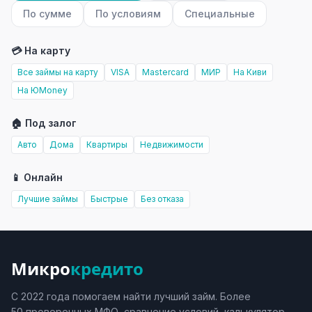
По сумме
По условиям
Специальные
💳 На карту
Все займы на карту
VISA
Mastercard
МИР
На Киви
На ЮMoney
🏠 Под залог
Авто
Дома
Квартиры
Недвижимости
📱 Онлайн
Лучшие займы
Быстрые
Без отказа
Микро
кредито
С 2022 года помогаем найти лучший займ. Более
50 проверенных МФО, сравнение условий, калькулятор