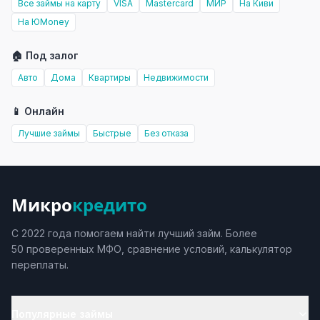
Все займы на карту
VISA
Mastercard
МИР
На Киви
На ЮMoney
🏠 Под залог
Авто
Дома
Квартиры
Недвижимости
📱 Онлайн
Лучшие займы
Быстрые
Без отказа
Микро
кредито
С 2022 года помогаем найти лучший займ. Более
50 проверенных МФО, сравнение условий, калькулятор
переплаты.
Популярные займы