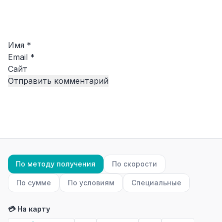
Имя
*
Email
*
Сайт
По методу получения
По скорости
По сумме
По условиям
Специальные
💳 На карту