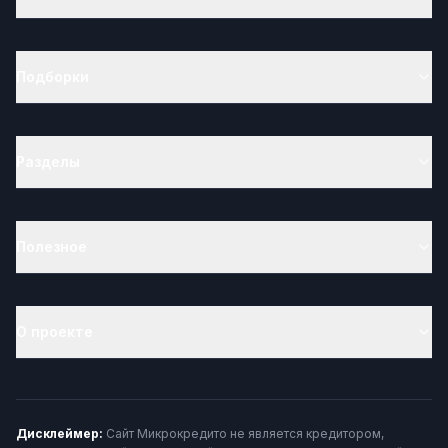
Подборки
Разделы
Полезное
О проекте
Дисклеймер:
Сайт Микрокредито не является кредитором,