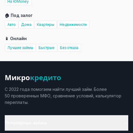
На ЮMoney
🏠 Под залог
Авто
Дома
Квартиры
Недвижимости
📱 Онлайн
Лучшие займы
Быстрые
Без отказа
Микро
кредито
С 2022 года помогаем найти лучший займ. Более
50 проверенных МФО, сравнение условий, калькулятор
переплаты.
Популярные займы