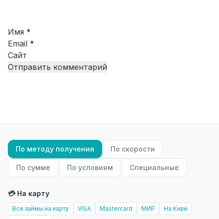
Имя
*
Email
*
Сайт
По методу получения
По скорости
По сумме
По условиям
Специальные
💳 На карту
Все займы на карту
VISA
Mastercard
МИР
На Киви