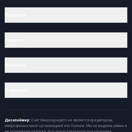
Подборки
Разделы
Полезное
О проекте
Дисклеймер:
Сайт Микрокредито не является кредитором,
микрофинансовой организацией или банком. Мы не выдаём займы и
не принимаем платежи. Все представленные предложения