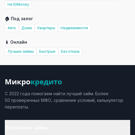
На ЮMoney
🏠 Под залог
Авто
Дома
Квартиры
Недвижимости
📱 Онлайн
Лучшие займы
Быстрые
Без отказа
Микро
кредито
С 2022 года помогаем найти лучший займ. Более
50 проверенных МФО, сравнение условий, калькулятор
переплаты.
Популярные займы