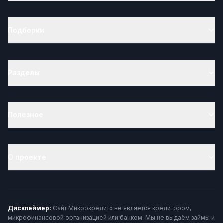
Подборки
Разделы
Полезное
О проекте
Дисклеймер:
Сайт Микрокредито не является кредитором,
микрофинансовой организацией или банком. Мы не выдаём займы и