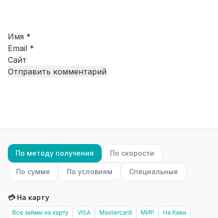
Имя
*
Email
*
Сайт
По методу получения
По скорости
По сумме
По условиям
Специальные
💳 На карту
Все займы на карту
VISA
Mastercard
МИР
На Киви