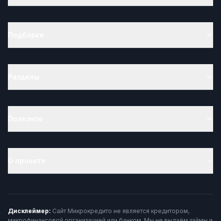
Подборки
Разделы
Полезное
О проекте
Дисклеймер:
Сайт Микрокредито не является кредитором,
микрофинансовой организацией или банком. Мы не выдаём займы и