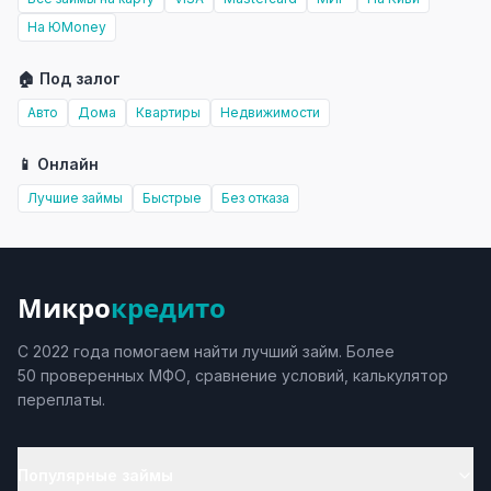
На ЮMoney
🏠 Под залог
Авто
Дома
Квартиры
Недвижимости
📱 Онлайн
Лучшие займы
Быстрые
Без отказа
Микро
кредито
С 2022 года помогаем найти лучший займ. Более
50 проверенных МФО, сравнение условий, калькулятор
переплаты.
Популярные займы