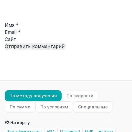
Имя
*
Email
*
Сайт
По методу получения
По скорости
По сумме
По условиям
Специальные
💳 На карту
Все займы на карту
VISA
Mastercard
МИР
На Киви