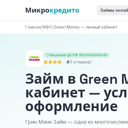
Микро
кредито
Займы онла
Главная
/
МФО
/
Green Money — личный кабинет
Лицензия ЦБ РФ 1903045009345
4
(1 отзывов)
Займ в Green
кабинет — усл
оформление
Грин Мани Займ — одна из многочислен