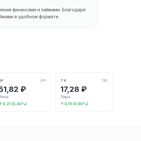
ения финансами и займами. Благодаря
аймами в удобном формате.
JP
TR
JPY
TRY
51,82 ₽
17,28 ₽
Иена
Лира
↑ 0,21 (0,40%)
↑ 0,15 (0,90%)