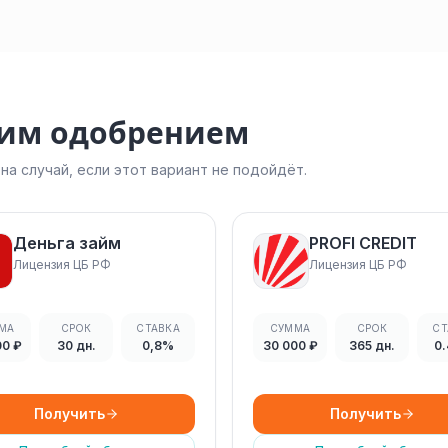
ким одобрением
а случай, если этот вариант не подойдёт.
Деньга займ
PROFI CREDIT
Лицензия ЦБ РФ
Лицензия ЦБ РФ
МА
СРОК
СТАВКА
СУММА
СРОК
СТ
00 ₽
30 дн.
0,8%
30 000 ₽
365 дн.
0
Получить
Получить