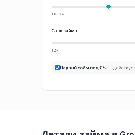
1 000 ₽
Срок займа
1 дн.
Первый займ под 0%
— действует
Детали займа в Gr