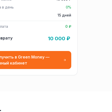
а в день
0%
15 дней
лата
0 ₽
зврату
10 000 ₽
лучить в Green Money —
чный кабинет
т