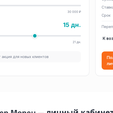
Ставк
30 000 ₽
Срок
15 дн.
Переп
К во
21 дн.
 акция для новых клиентов
По
ли
een Money — личный кабине