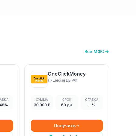
Все МФО
OneClickMoney
Лицензия ЦБ РФ
АВКА
СУММА
СРОК
СТАВКА
.48%
30 000 ₽
60 дн.
—%
Получить