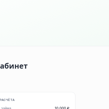
кабинет
РАСЧЁТА
 займа
10 000 ₽