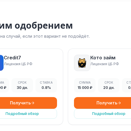
ким одобрением
а случай, если этот вариант не подойдёт.
Credit7
Кото займ
Лицензия ЦБ РФ
Лицензия ЦБ РФ
МА
СРОК
СТАВКА
СУММА
СРОК
СТ
00 ₽
30 дн.
0.8%
15 000 ₽
20 дн.
0
Получить
Получить
Подробный обзор
Подробный обзор