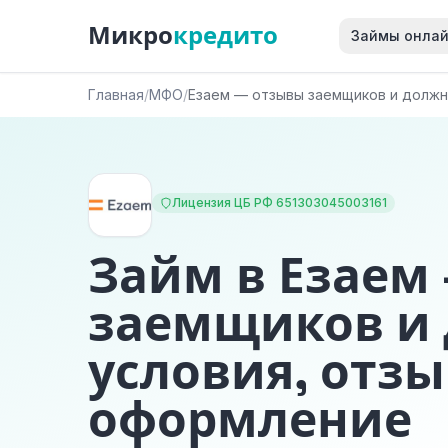
Микро
кредито
Займы онла
Главная
/
МФО
/
Езаем — отзывы заемщиков и должн
Лицензия ЦБ РФ 651303045003161
Займ в Езаем
заемщиков и
условия, отзы
оформление