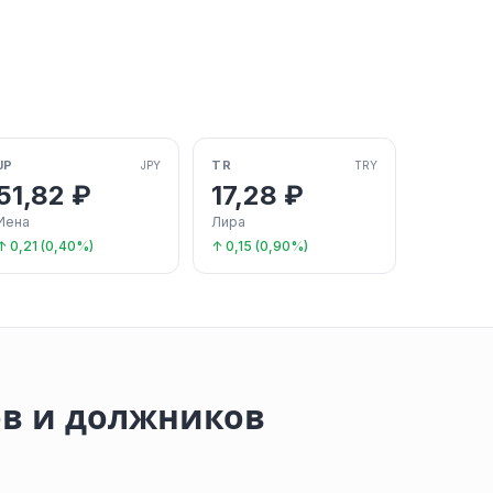
JP
TR
JPY
TRY
51,82 ₽
17,28 ₽
Иена
Лира
↑ 0,21 (0,40%)
↑ 0,15 (0,90%)
ов и должников