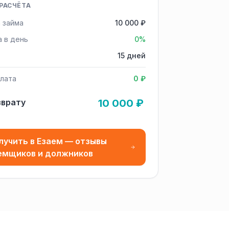
РАСЧЁТА
 займа
10 000 ₽
а в день
0%
15 дней
лата
0 ₽
зврату
10 000 ₽
лучить в Езаем — отзывы
емщиков и должников