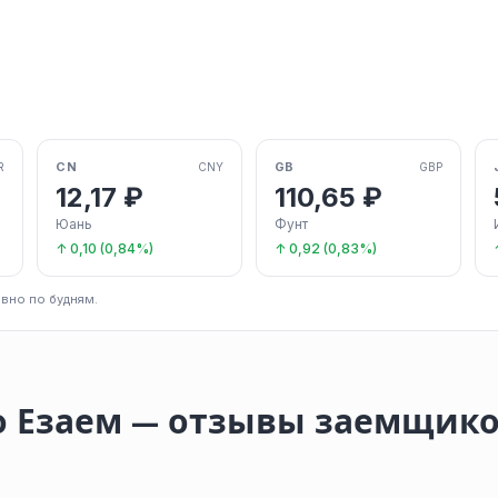
CN
GB
R
CNY
GBP
12,17 ₽
110,65 ₽
Юань
Фунт
↑ 0,10 (0,84%)
↑ 0,92 (0,83%)
вно по будням.
о Езаем — отзывы заемщик