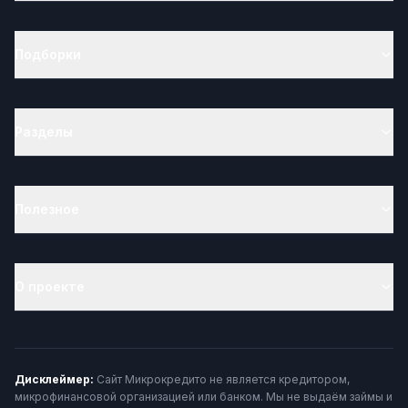
Подборки
Разделы
Полезное
О проекте
Дисклеймер:
Сайт Микрокредито не является кредитором,
микрофинансовой организацией или банком. Мы не выдаём займы и