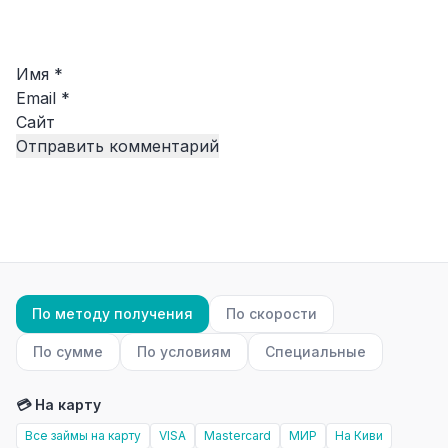
Имя
*
Email
*
Сайт
По методу получения
По скорости
По сумме
По условиям
Специальные
💳 На карту
Все займы на карту
VISA
Mastercard
МИР
На Киви