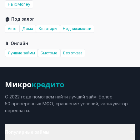
На ЮMoney
🏠 Под залог
Авто
Дома
Квартиры
Недвижимости
📱 Онлайн
Лучшие займы
Быстрые
Без отказа
Микро
кредито
С 2022 года помогаем найти лучший займ. Более
50 проверенных МФО, сравнение условий, калькулятор
переплаты.
Популярные займы