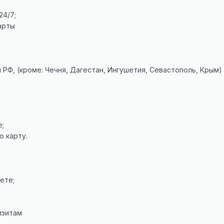
24/7;
арты
РФ, (кроме: Чечня, Дагестан, Ингушетия, Севастополь, Крым)
е;
ю карту.
ете;
изитам