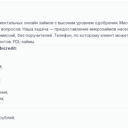
ентальных онлайн займов с высоким уровнем одобрения. Мисс
вопросов. Наша задача — предоставление микрозаймов насел
омиссий, без поручителей .Телефон, по которому клиент может 
нтов: PDL-займы.
icredit:
И;
;
ния;
а;
рублей;