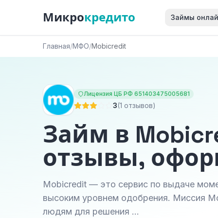
Микро
кредито
Займы онла
Главная
/
МФО
/
Mobicredit
Лицензия ЦБ РФ 651403475005681
3
(1 отзывов)
Займ в Mobicr
отзывы, офо
Mobicredit — это сервис по выдаче мом
высоким уровнем одобрения. Миссия Mo
людям для решения …