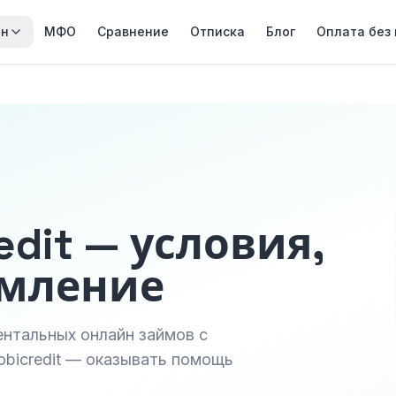
йн
МФО
Сравнение
Отписка
Блог
Оплата без
edit — условия,
рмление
ентальных онлайн займов с
bicredit — оказывать помощь