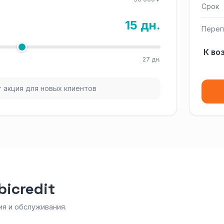
Срок
15 дн.
Переп
К во
27 дн.
 акция для новых клиентов
icredit
я и обслуживания.