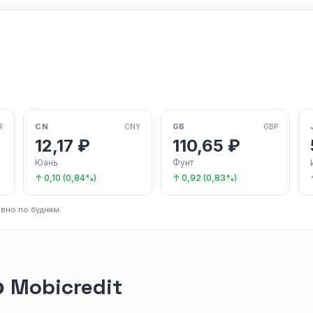
CN
GB
R
CNY
GBP
12,17 ₽
110,65 ₽
Юань
Фунт
↑ 0,10 (0,84%)
↑ 0,92 (0,83%)
вно по будням.
 Mobicredit