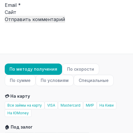
Email
*
Сайт
По методу получения
По скорости
По сумме
По условиям
Специальные
💳 На карту
Все займы на карту
VISA
Mastercard
МИР
На Киви
На ЮMoney
🏠 Под залог