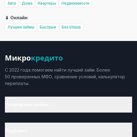
Авто
Дома
Квартиры
Недвижимости
📱 Онлайн
Лучшие займы
Быстрые
Без отказа
Микро
кредито
С 2022 года помогаем найти лучший займ. Более
50 проверенных МФО, сравнение условий, калькулятор
переплаты.
Популярные займы
Подборки