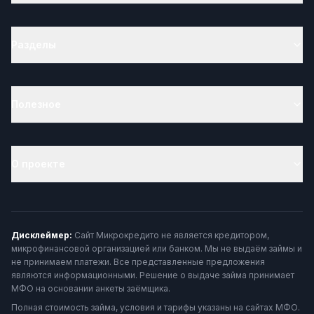
Разделы
Полезное
О проекте
Дисклеймер:
Сайт Микрокредито не является кредитором,
микрофинансовой организацией или банком. Мы не выдаём займы и
не принимаем платежи. Все представленные предложения
являются информационными. Решение о выдаче займа принимает
МФО на основании анкеты заёмщика.
Полная стоимость займа, условия и тарифы указаны на сайтах МФО.