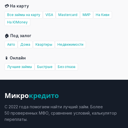
💳 На карту
Все займы на карту
VISA
Mastercard
МИР
На Киви
На ЮMoney
🏠 Под залог
Авто
Дома
Квартиры
Недвижимости
📱 Онлайн
Лучшие займы
Быстрые
Без отказа
Микро
кредито
С 2022 года помогаем найти лучший займ. Более
50 проверенных МФО, сравнение условий, калькулятор
переплаты.