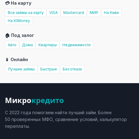
💳 На карту
Все займы на карту
VISA
Mastercard
МИР
На Киви
На ЮMoney
🏠 Под залог
Авто
Дома
Квартиры
Недвижимости
📱 Онлайн
Лучшие займы
Быстрые
Без отказа
Микро
кредито
С 2022 года помогаем найти лучший займ. Более
50 проверенных МФО, сравнение условий, калькулятор
переплаты.