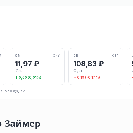
CN
GB
R
CNY
GBP
11,97 ₽
108,83 ₽
Юань
Фунт
↑ 0,00 (0,01%)
↓ 0,19 (-0,17%)
вно по будням.
о Займер