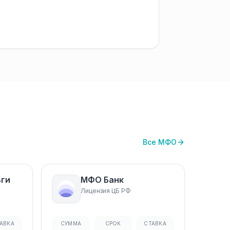
Все МФО
ьги
МФО Банк
Лицензия ЦБ РФ
АВКА
СУММА
СРОК
СТАВКА