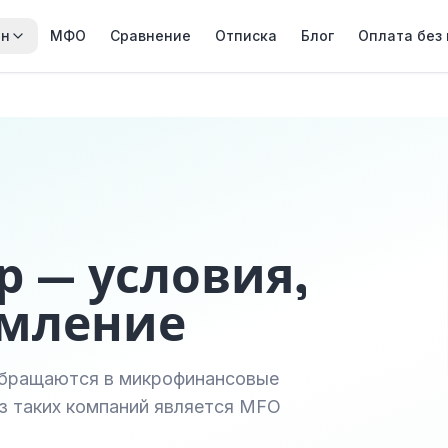
йн
МФО
Сравнение
Отписка
Блог
Оплата без
р — условия,
рмление
обращаются в микрофинансовые
з таких компаний является MFO