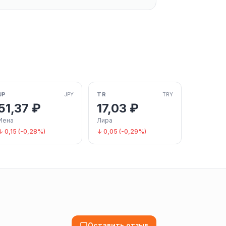
JP
TR
JPY
TRY
51,37 ₽
17,03 ₽
Иена
Лира
↓ 0,15 (-0,28%)
↓ 0,05 (-0,29%)
Оставить отзыв