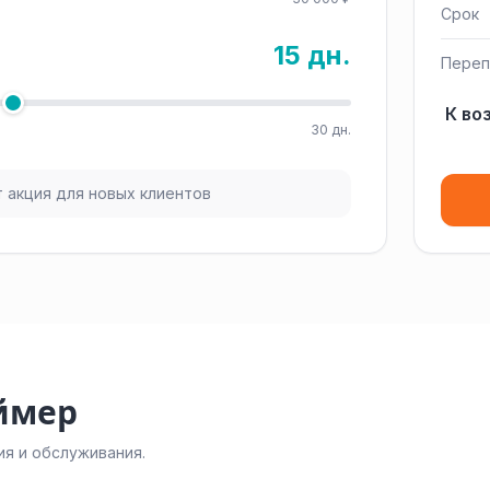
Срок
15 дн.
Переп
К во
30 дн.
 акция для новых клиентов
ймер
я и обслуживания.