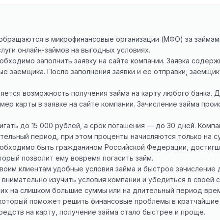
бращаются в микрофинансовые организации (МФО) за займами
луги онлайн-займов на выгодных условиях.
обходимо заполнить заявку на сайте компании. Заявка содерж
е заемщика. После заполнения заявки и ее отправки, заемщик
ется возможность получения займа на карту любого банка. 
мер карты в заявке на сайте компании. Зачисление займа про
гать до 15 000 рублей, а срок погашения — до 30 дней. Ком
тельный период, при этом проценты начисляются только на с
еобходимо быть гражданином Российской Федерации, достигш
торый позволит ему вовремя погасить займ.
оим клиентам удобные условия займа и быстрое зачисление 
нимательно изучить условия компании и убедиться в своей сп
 их на слишком большие суммы или на длительный период вре
который поможет решить финансовые проблемы в кратчайшие 
едств на карту, получение займа стало быстрее и проще.