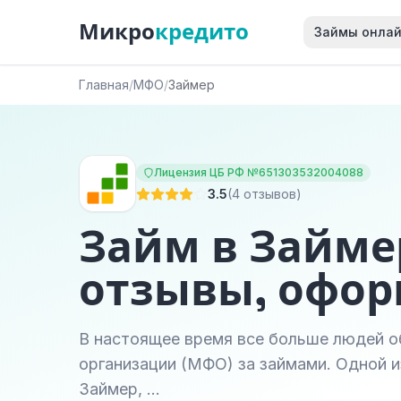
Микро
кредито
Займы онла
Главная
/
МФО
/
Займер
Лицензия ЦБ РФ №651303532004088
3.5
(4 отзывов)
Займ в Займе
отзывы, офо
В настоящее время все больше людей 
организации (МФО) за займами. Одной и
Займер, …