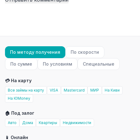
По методу получения
По скорости
По сумме
По условиям
Специальные
💳 На карту
Все займы на карту
VISA
Mastercard
МИР
На Киви
На ЮMoney
🏠 Под залог
Авто
Дома
Квартиры
Недвижимости
📱 Онлайн