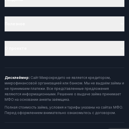
Полезное
О проекте
Дисклеймер:
Сайт Микрокредито не является кредитором,
микрофинансовой организацией или банком. Мы не выдаём займы и
не принимаем платежи. Все представленные предложения
являются информационными. Решение о выдаче займа принимает
МФО на основании анкеты заёмщика.
Полная стоимость займа, условия и тарифы указаны на сайтах МФО.
Перед оформлением внимательно ознакомьтесь с договором.