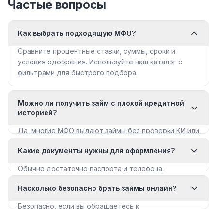
Частые вопросы
Как выбрать подходящую МФО?
Сравните процентные ставки, суммы, сроки и
условия одобрения. Используйте наш каталог с
фильтрами для быстрого подбора.
Можно ли получить займ с плохой кредитной
историей?
Да, многие МФО выдают займы без проверки КИ или
с мягкими требованиями. Смотрите раздел «Займы
Какие документы нужны для оформления?
с плохой КИ».
Обычно достаточно паспорта и телефона.
Некоторые МФО запрашивают дополнительные
Насколько безопасно брать займы онлайн?
документы для крупных сумм.
Безопасно, если вы обращаетесь к
лицензированным МФО из реестра ЦБ РФ. Все