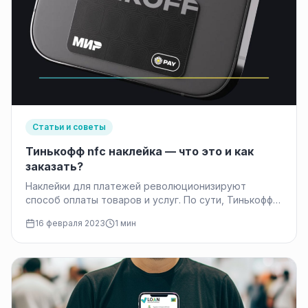
Статьи и советы
Тинькофф nfc наклейка — что это и как
заказать?
Наклейки для платежей революционизируют
способ оплаты товаров и услуг. По сути, Тинькофф
nfc наклейка — это тонкая пластиковая этикетка
16 февраля 2023
1 мин
выпускаемая банком…