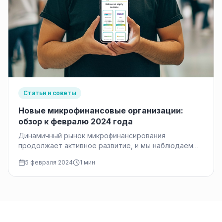
Статьи и советы
Новые микрофинансовые организации:
обзор к февралю 2024 года
Динамичный рынок микрофинансирования
продолжает активное развитие, и мы наблюдаем
появление новых игроков. Данный обзор посвящен
5 февраля 2024
1 мин
новым микрофинансовым компаниям…