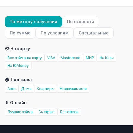
По методу получения
По скорости
По сумме
По условиям
Специальные
💳 На карту
Все займы на карту
VISA
Mastercard
МИР
На Киви
На ЮMoney
🏠 Под залог
Авто
Дома
Квартиры
Недвижимости
📱 Онлайн
Лучшие займы
Быстрые
Без отказа