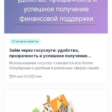
Статьи и советы
Займ через госуслуги: удобство,
прозрачность и успешное получение
финансовой поддержки
Использование госуслуг становится все более
популярным и удобным в различных сферах нашей
жизни. Одной из таких сфер является…
16 мая 2023
1 мин