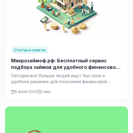
Статьи и советы
Микрозаймоф.рф: Бесплатный сервис
подбора займов для удобного финансового
решения
Сегодня все больше людей ищут быстрое и
удобное решение для получения финансовой
поддержки. В условиях активного развития
5 июня 2023
1 мин
финансовых…