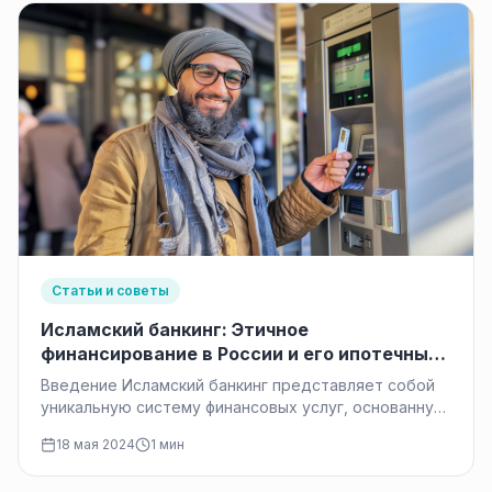
Статьи и советы
Исламский банкинг: Этичное
финансирование в России и его ипотечные
продукты
Введение Исламский банкинг представляет собой
уникальную систему финансовых услуг, основанную
на принципах исламского права — Шариата. В
18 мая 2024
1 мин
отличие…