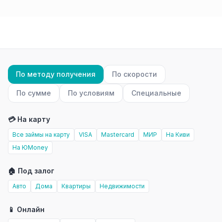
По методу получения
По скорости
По сумме
По условиям
Специальные
💳 На карту
Все займы на карту
VISA
Mastercard
МИР
На Киви
На ЮMoney
🏠 Под залог
Авто
Дома
Квартиры
Недвижимости
📱 Онлайн