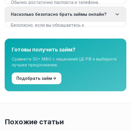
Обычно достаточно паспорта и телефона.
Некоторые МФО запрашивают дополнительные
Насколько безопасно брать займы онлайн?
документы для крупных сумм.
Безопасно, если вы обращаетесь к
лицензированным МФО из реестра ЦБ РФ. Все
организации в нашем каталоге имеют лицензию.
Готовы получить займ?
Сравните 50+ МФО с лицензией ЦБ РФ и выберите
лучшее предложение.
Подобрать займ
Похожие статьи