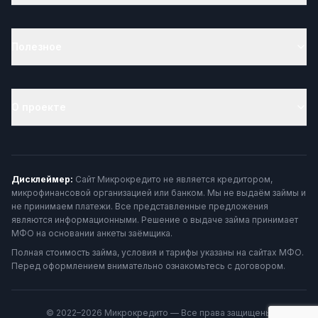
Полезное
О проекте
Дисклеймер:
Сайт Микрокредито не является кредитором,
микрофинансовой организацией или банком. Мы не выдаём займы и
не принимаем платежи. Все представленные предложения
являются информационными. Решение о выдаче займа принимает
МФО на основании анкеты заёмщика.
Полная стоимость займа, условия и тарифы указаны на сайтах МФО.
Перед оформлением внимательно ознакомьтесь с договором.
© 2022–2026 Микрокредито — Все права защищены