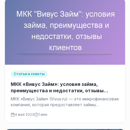
Статьи и советы
МКК «Вивус Займ»: условия займа,
преимущества и недостатки, отзывы
клиентов
МКК «Вивус Займ» (Vivus.ru) — это микрофинансовая
компания, которая предоставляет займы
физическим лицам на выгодных условиях. Компания
4 мая 2023
1 мин
уже…