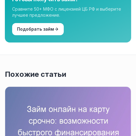
Сравните 50+ МФО с лицензией ЦБ РФ и выберите
лучшее предложение.
Подобрать займ
Похожие статьи