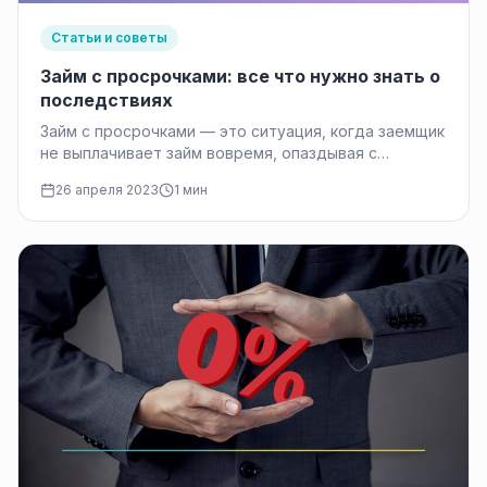
Статьи и советы
Займ с просрочками: все что нужно знать о
последствиях
Займ с просрочками — это ситуация, когда заемщик
не выплачивает займ вовремя, опаздывая с
заключенным договором на фиксированный…
26 апреля 2023
1 мин