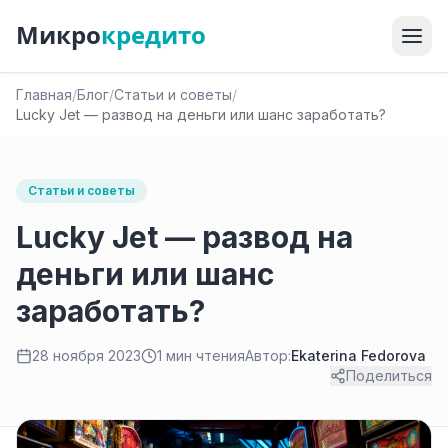
Микро
кредито
Главная
/
Блог
/
Статьи и советы
/
Lucky Jet — развод на деньги или шанс заработать?
Статьи и советы
Lucky Jet — развод на
деньги или шанс
заработать?
28 ноября 2023
1 мин чтения
Автор:
Ekaterina Fedorova
Поделиться