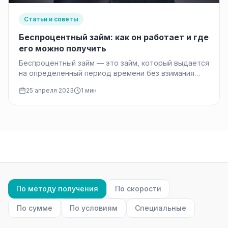
Статьи и советы
Беспроцентный займ: как он работает и где
его можно получить
Беспроцентный займ — это займ, который выдается
на определенный период времени без взимания
процентов от заемщика. В последние…
25 апреля 2023
1 мин
По методу получения
По скорости
По сумме
По условиям
Специальные