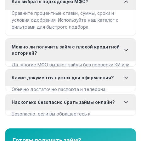
Как выбрать подходящую МФО?
Сравните процентные ставки, суммы, сроки и
условия одобрения. Используйте наш каталог с
фильтрами для быстрого подбора.
Можно ли получить займ с плохой кредитной
историей?
Да, многие МФО выдают займы без проверки КИ или
с мягкими требованиями. Смотрите раздел «Займы
Какие документы нужны для оформления?
с плохой КИ».
Обычно достаточно паспорта и телефона.
Некоторые МФО запрашивают дополнительные
Насколько безопасно брать займы онлайн?
документы для крупных сумм.
Безопасно, если вы обращаетесь к
лицензированным МФО из реестра ЦБ РФ. Все
организации в нашем каталоге имеют лицензию.
Готовы получить займ?