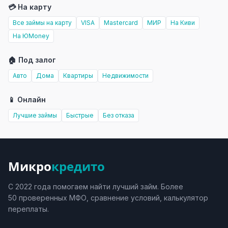
💳 На карту
Все займы на карту
VISA
Mastercard
МИР
На Киви
На ЮMoney
🏠 Под залог
Авто
Дома
Квартиры
Недвижимости
📱 Онлайн
Лучшие займы
Быстрые
Без отказа
Микро
кредито
С 2022 года помогаем найти лучший займ. Более
50 проверенных МФО, сравнение условий, калькулятор
переплаты.