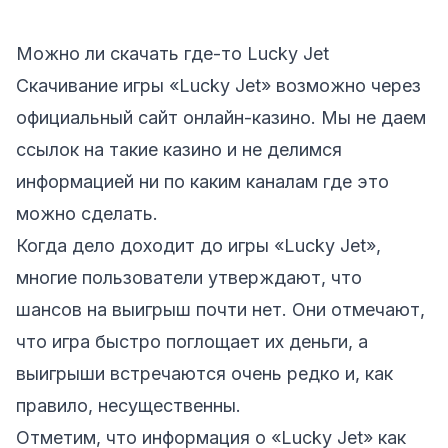
Можно ли скачать где-то Lucky Jet
Скачивание игры «Lucky Jet» возможно через
официальный сайт онлайн-казино. Мы не даем
ссылок на такие казино и не делимся
информацией ни по каким каналам где это
можно сделать.
Когда дело доходит до игры «Lucky Jet»,
многие пользователи утверждают, что
шансов на выигрыш почти нет. Они отмечают,
что игра быстро поглощает их деньги, а
выигрыши встречаются очень редко и, как
правило, несущественны.
Отметим, что информация о «Lucky Jet» как