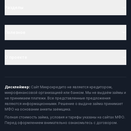
Разделы
Полезное
О проекте
Дисклеймер:
Сайт Микрокредито не является кредитором,
микрофинансовой организацией или банком. Мы не выдаём займы и
не принимаем платежи. Все представленные предложения
являются информационными. Решение о выдаче займа принимает
МФО на основании анкеты заёмщика.
Полная стоимость займа, условия и тарифы указаны на сайтах МФО.
Перед оформлением внимательно ознакомьтесь с договором.