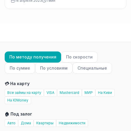
14 апреля 2023
1 мин
По методу получения
По скорости
По сумме
По условиям
Специальные
💳 На карту
Все займы на карту
VISA
Mastercard
МИР
На Киви
На ЮMoney
🏠 Под залог
Авто
Дома
Квартиры
Недвижимости