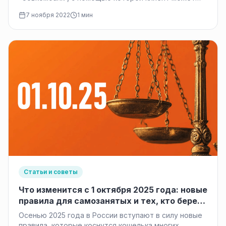
оплачивать частями товары и услуги в магазинах,…
7 ноября 2022
1 мин
Статьи и советы
Что изменится с 1 октября 2025 года: новые
правила для самозанятых и тех, кто берет
кредиты
Осенью 2025 года в России вступают в силу новые
правила, которые коснутся кошелька многих