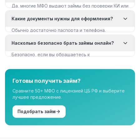
Да, многие МФО выдают займы без проверки КИ или
с мягкими требованиями. Смотрите раздел «Займы
Какие документы нужны для оформления?
с плохой КИ».
Обычно достаточно паспорта и телефона.
Некоторые МФО запрашивают дополнительные
Насколько безопасно брать займы онлайн?
документы для крупных сумм.
Безопасно, если вы обращаетесь к
лицензированным МФО из реестра ЦБ РФ. Все
организации в нашем каталоге имеют лицензию.
Готовы получить займ?
Сравните 50+ МФО с лицензией ЦБ РФ и выберите
лучшее предложение.
Подобрать займ