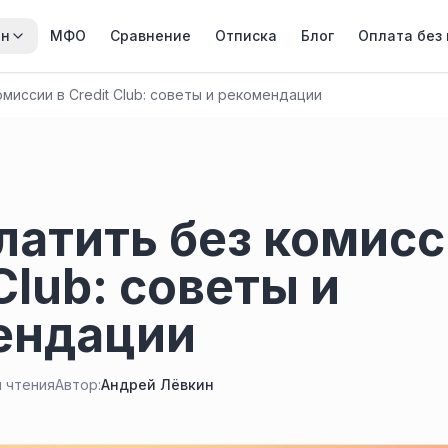
йн
МФО
Сравнение
Отписка
Блог
Оплата без
омиссии в Credit Club: советы и рекомендации
латить без комисс
Club: советы и
ендации
н чтения
Автор:
Андрей Лёвкин