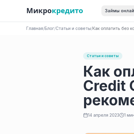
Микро
кредито
Займы онла
Главная
/
Блог
/
Статьи и советы
/
Как оплатить без к
Статьи и советы
Как оп
Credit 
реком
14 апреля 2023
1 ми