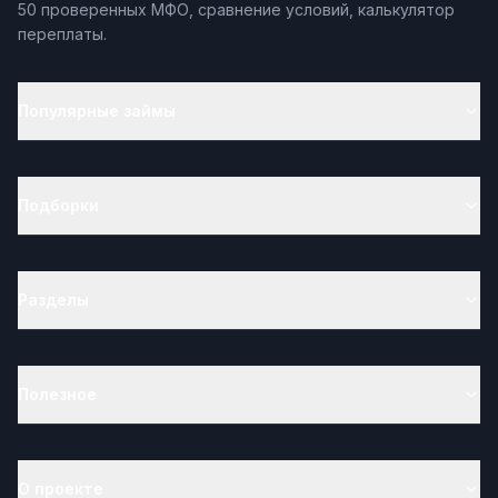
50 проверенных МФО, сравнение условий, калькулятор
переплаты.
Популярные займы
Подборки
Разделы
Полезное
О проекте