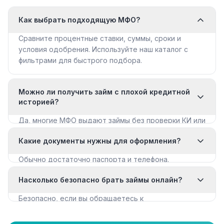
Как выбрать подходящую МФО?
Сравните процентные ставки, суммы, сроки и
условия одобрения. Используйте наш каталог с
фильтрами для быстрого подбора.
Можно ли получить займ с плохой кредитной
историей?
Да, многие МФО выдают займы без проверки КИ или
с мягкими требованиями. Смотрите раздел «Займы
Какие документы нужны для оформления?
с плохой КИ».
Обычно достаточно паспорта и телефона.
Некоторые МФО запрашивают дополнительные
Насколько безопасно брать займы онлайн?
документы для крупных сумм.
Безопасно, если вы обращаетесь к
лицензированным МФО из реестра ЦБ РФ. Все
организации в нашем каталоге имеют лицензию.