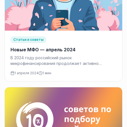
Статьи и советы
Новые МФО — апрель 2024
В 2024 году российский рынок
микрофинансирования продолжает активно
развиваться. В к апрелю мы наблюдали появление
1 апреля 2024
1 мин
10 новых микрофинансовых…