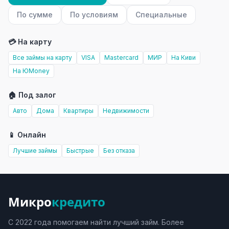
По сумме
По условиям
Специальные
💳 На карту
Все займы на карту
VISA
Mastercard
МИР
На Киви
На ЮMoney
🏠 Под залог
Авто
Дома
Квартиры
Недвижимости
📱 Онлайн
Лучшие займы
Быстрые
Без отказа
Микро
кредито
С 2022 года помогаем найти лучший займ. Более