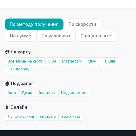
По методу получения
По скорости
По сумме
По условиям
Специальные
💳 На карту
Все займы на карту
VISA
Mastercard
МИР
На Киви
На ЮMoney
🏠 Под залог
Авто
Дома
Квартиры
Недвижимости
📱 Онлайн
Лучшие займы
Быстрые
Без отказа