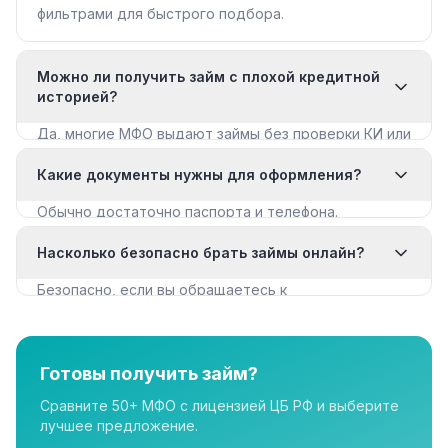
фильтрами для быстрого подбора.
Можно ли получить займ с плохой кредитной
историей?
Да, многие МФО выдают займы без проверки КИ или
с мягкими требованиями. Смотрите раздел «Займы
Какие документы нужны для оформления?
с плохой КИ».
Обычно достаточно паспорта и телефона.
Некоторые МФО запрашивают дополнительные
Насколько безопасно брать займы онлайн?
документы для крупных сумм.
Безопасно, если вы обращаетесь к
лицензированным МФО из реестра ЦБ РФ. Все
организации в нашем каталоге имеют лицензию.
Готовы получить займ?
Сравните 50+ МФО с лицензией ЦБ РФ и выберите
лучшее предложение.