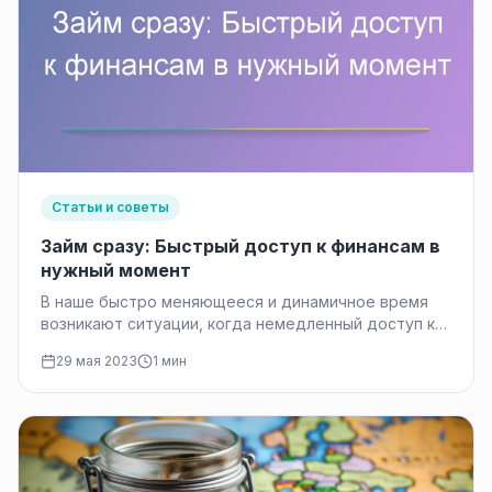
Статьи и советы
Займ сразу: Быстрый доступ к финансам в
нужный момент
В наше быстро меняющееся и динамичное время
возникают ситуации, когда немедленный доступ к
финансовым средствам становится неотъемлемой
29 мая 2023
1 мин
необходимостью.…