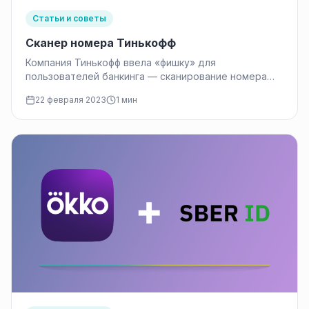
Статьи и советы
Сканер номера Тинькофф
Компания Тинькофф ввела «фишку» для
пользователей банкинга — сканирование номера
телефона для дальнейшей оплаты по нему. Сканер
22 февраля 2023
1 мин
номера Тинькофф…