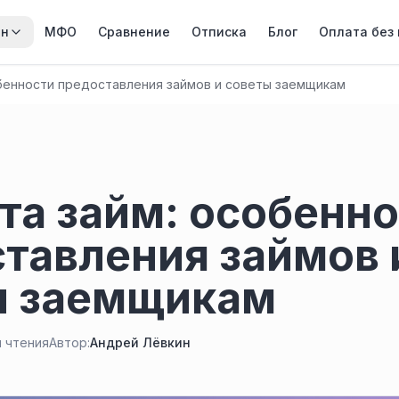
йн
МФО
Сравнение
Отписка
Блог
Оплата без
обенности предоставления займов и советы заемщикам
та займ: особенн
тавления займов 
ы заемщикам
н чтения
Автор:
Андрей Лёвкин