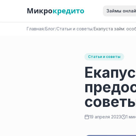
Микро
кредито
Займы онла
Главная
/
Блог
/
Статьи и советы
/
Екапуста займ: ос
Статьи и советы
Екапус
предос
совет
19 апреля 2023
1 ми